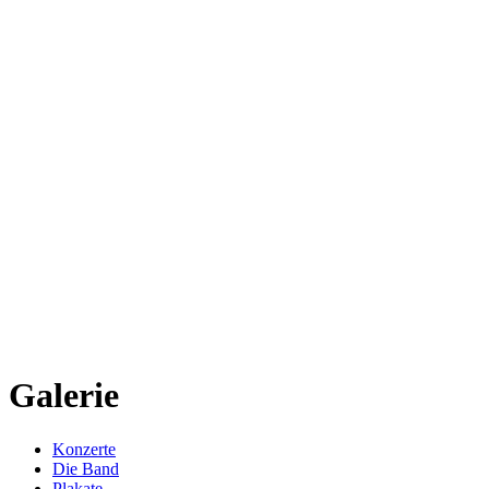
Nächste Konzerte:
Galerie
Konzerte
Die Band
Plakate